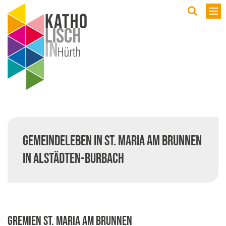
Wir
9
S
K
V
Gemeindeleben in St. Maria am Brunnen
Ö
in Alstädten-Burbach
G
P
J
feie
Gremien St. Maria am Brunnen