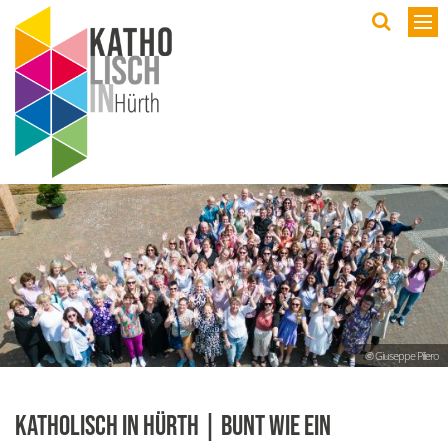
Wir
9
S
K
V
Ö
G
P
© Giuseppe Piliero
J
Katholisch in Hürth | Bunt wie ein
feie