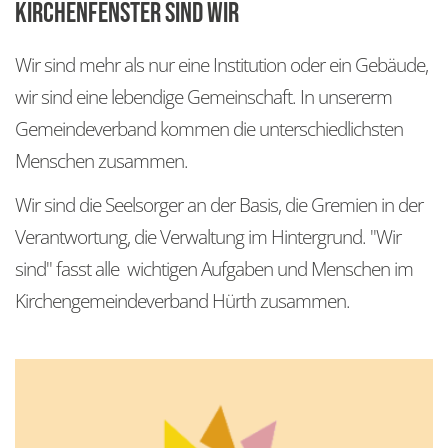
Kirchenfenster sind wir
jun
G
fami
H
S
Wir sind mehr als nur eine Institution oder ein Gebäude,
hilf
T
K
F
wir sind eine lebendige Gemeinschaft. In unsererm
mus
K
M
K
G
Gemeindeverband kommen die unterschiedlichsten
inte
F
F
G
T
K
Menschen zusammen.
unt
k
F
U
L
K
B
Wir sind die Seelsorger an der Basis, die Gremien in der
Ser
G
K
M
P
J
B
F
Verantwortung, die Verwaltung im Hintergrund. "Wir
Barr
T
F
E
F
G
sind" fasst alle wichtigen Aufgaben und Menschen im
Kirchengemeindeverband Hürth zusammen.
H
i
E
K
E
K
J
K
P
P
T