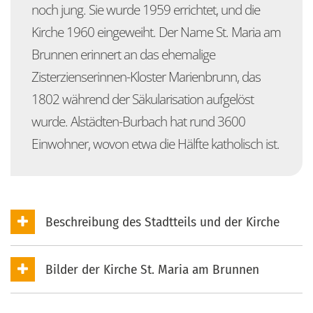
jun
G
noch jung. Sie wurde 1959 errichtet, und die
Kirche 1960 eingeweiht. Der Name St. Maria am
fami
H
S
Brunnen erinnert an das ehemalige
hilf
T
K
F
Zisterzienserinnen-Kloster Marienbrunn, das
mus
K
M
K
G
1802 während der Säkularisation aufgelöst
inte
F
F
G
T
K
wurde. Alstädten-Burbach hat rund 3600
unt
k
F
U
L
K
B
Einwohner, wovon etwa die Hälfte katholisch ist.
Ser
G
K
M
P
J
B
F
Barr
T
F
E
F
G
H
i
E
K
Beschreibung des Stadtteils und der Kirche
E
K
J
K
P
Bilder der Kirche St. Maria am Brunnen
P
T