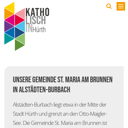
Wir
9
S
K
V
Unsere Gemeinde St. Maria am Brunnen
Ö
in Alstädten-Burbach
G
P
Alstädten-Burbach liegt etwa in der Mitte der
J
Stadt Hürth und grenzt an den Otto-Maigler-
feie
See. Die Gemeinde St. Maria am Brunnen ist