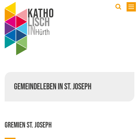
Wir
9
S
K
V
Gemeindeleben in St. Joseph
Ö
G
P
J
Gremien St. Joseph
feie